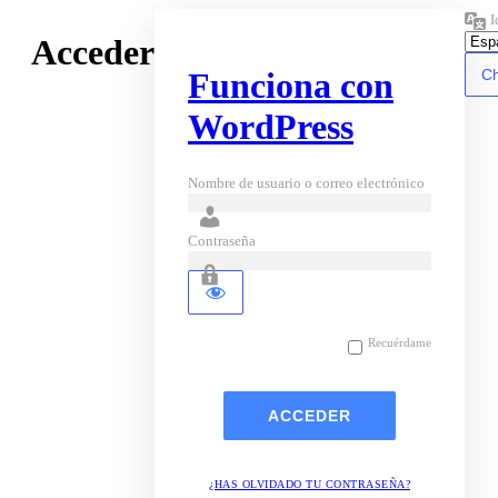
I
Acceder
Funciona con
WordPress
Nombre de usuario o correo electrónico
Contraseña
Recuérdame
¿HAS OLVIDADO TU CONTRASEÑA?