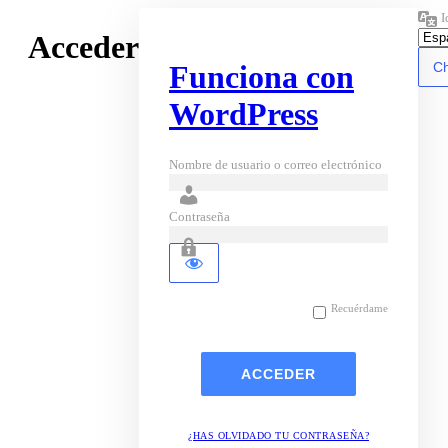
I
Acceder
Funciona con
WordPress
Nombre de usuario o correo electrónico
Contraseña
Recuérdame
¿HAS OLVIDADO TU CONTRASEÑA?