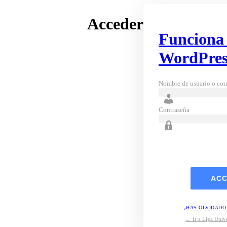
Acceder
Funciona
WordPres
Nombre de usuario o corr
Contraseña
¿HAS OLVIDADO
← Ir a Liga Unive