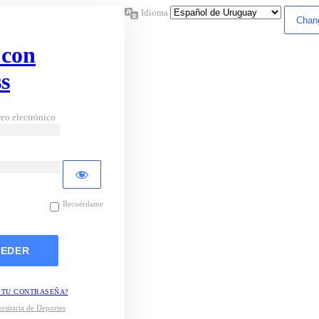
Idioma
 con
s
eo electrónico
Recuérdame
 TU CONTRASEÑA?
rsitaria de Deportes