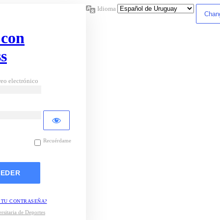
Idioma
 con
s
eo electrónico
Recuérdame
 TU CONTRASEÑA?
rsitaria de Deportes