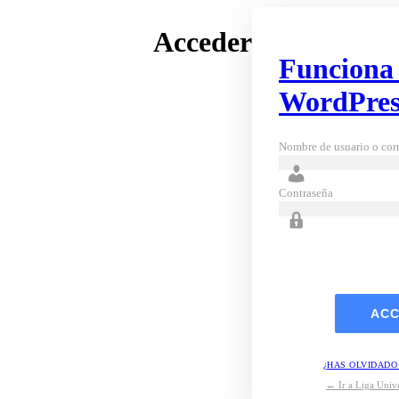
Acceder
Funciona
WordPres
Nombre de usuario o corr
Contraseña
¿HAS OLVIDADO
← Ir a Liga Unive