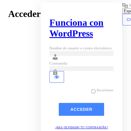
I
Acceder
Funciona con
WordPress
Nombre de usuario o correo electrónico
Contraseña
Recuérdame
¿HAS OLVIDADO TU CONTRASEÑA?