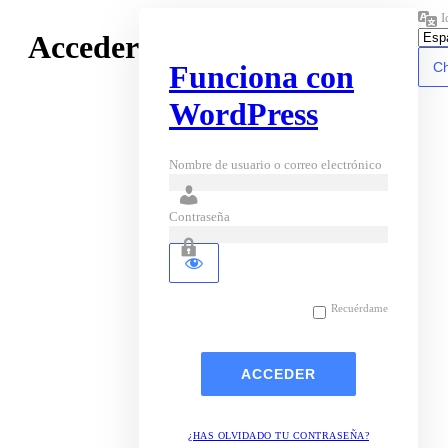
I
Acceder
Funciona con
WordPress
Nombre de usuario o correo electrónico
Contraseña
Recuérdame
¿HAS OLVIDADO TU CONTRASEÑA?