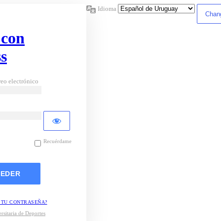
Idioma
 con
s
eo electrónico
Recuérdame
 TU CONTRASEÑA?
rsitaria de Deportes