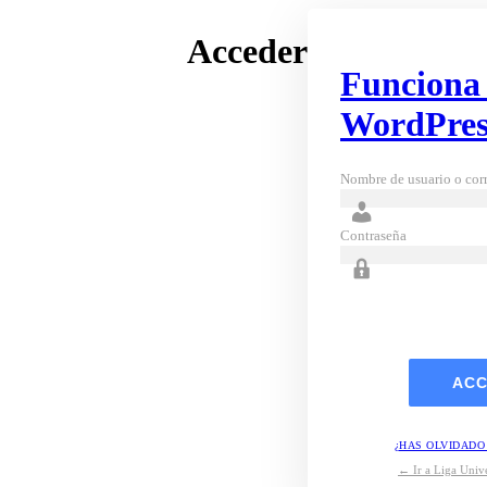
Acceder
Funciona
WordPres
Nombre de usuario o corr
Contraseña
¿HAS OLVIDADO
← Ir a Liga Unive