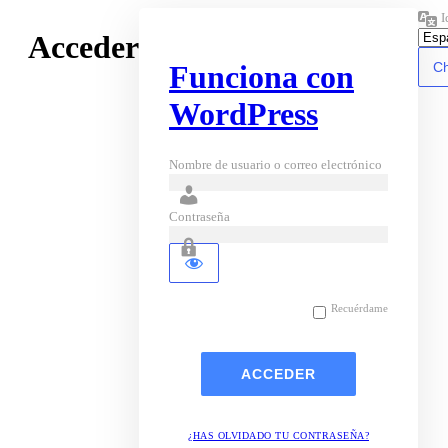
I
Acceder
Funciona con
WordPress
Nombre de usuario o correo electrónico
Contraseña
Recuérdame
¿HAS OLVIDADO TU CONTRASEÑA?