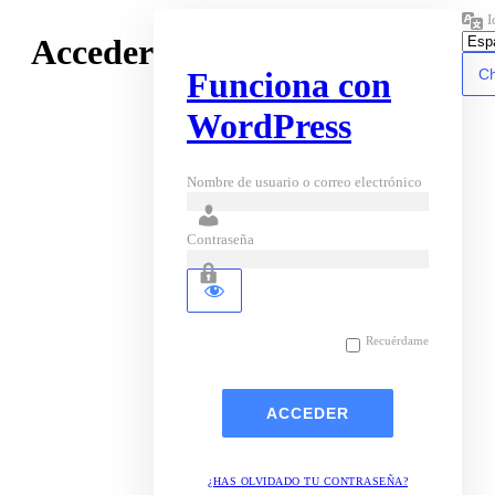
I
Acceder
Funciona con
WordPress
Nombre de usuario o correo electrónico
Contraseña
Recuérdame
¿HAS OLVIDADO TU CONTRASEÑA?