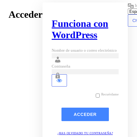
I
Acceder
Funciona con
WordPress
Nombre de usuario o correo electrónico
Contraseña
Recuérdame
¿HAS OLVIDADO TU CONTRASEÑA?