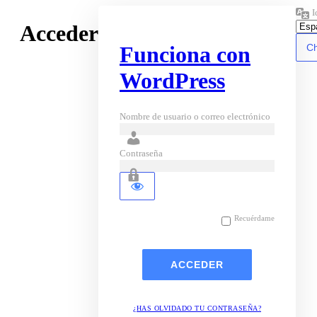
I
Acceder
Funciona con
WordPress
Nombre de usuario o correo electrónico
Contraseña
Recuérdame
¿HAS OLVIDADO TU CONTRASEÑA?