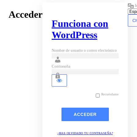
I
Acceder
Funciona con
WordPress
Nombre de usuario o correo electrónico
Contraseña
Recuérdame
¿HAS OLVIDADO TU CONTRASEÑA?