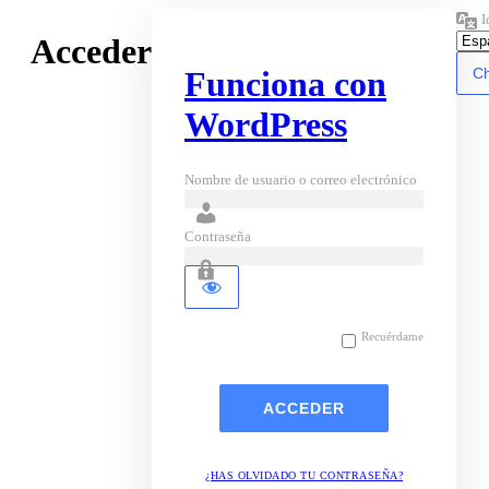
I
Acceder
Funciona con
WordPress
Nombre de usuario o correo electrónico
Contraseña
Recuérdame
¿HAS OLVIDADO TU CONTRASEÑA?