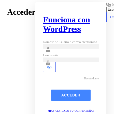
I
Acceder
Funciona con
WordPress
Nombre de usuario o correo electrónico
Contraseña
Recuérdame
¿HAS OLVIDADO TU CONTRASEÑA?