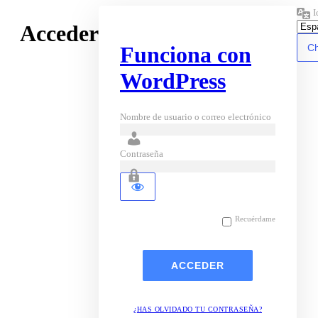
I
Acceder
Funciona con
WordPress
Nombre de usuario o correo electrónico
Contraseña
Recuérdame
¿HAS OLVIDADO TU CONTRASEÑA?