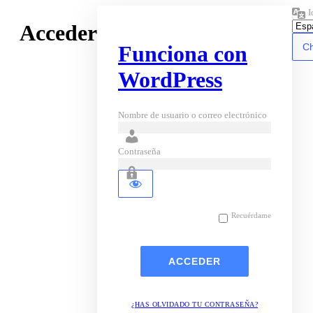
I
Acceder
Funciona con
WordPress
Nombre de usuario o correo electrónico
Contraseña
Recuérdame
¿HAS OLVIDADO TU CONTRASEÑA?