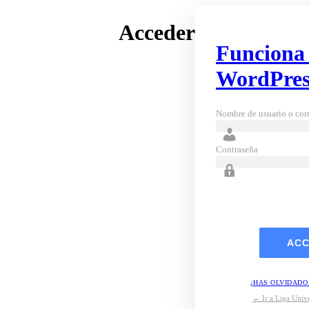
Acceder
Funciona
WordPres
Nombre de usuario o corr
Contraseña
¿HAS OLVIDADO
← Ir a Liga Unive