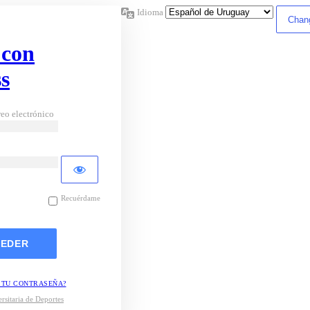
Idioma
 con
s
eo electrónico
Recuérdame
 TU CONTRASEÑA?
rsitaria de Deportes