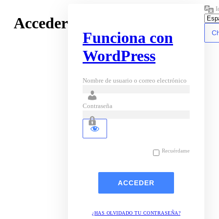
I
Acceder
Funciona con
WordPress
Nombre de usuario o correo electrónico
Contraseña
Recuérdame
¿HAS OLVIDADO TU CONTRASEÑA?