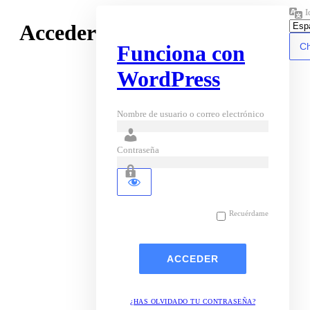
I
Acceder
Funciona con
WordPress
Nombre de usuario o correo electrónico
Contraseña
Recuérdame
¿HAS OLVIDADO TU CONTRASEÑA?