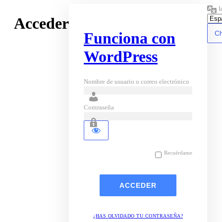
I
Acceder
Funciona con
WordPress
Nombre de usuario o correo electrónico
Contraseña
Recuérdame
¿HAS OLVIDADO TU CONTRASEÑA?