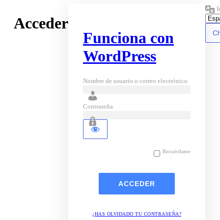
I
Acceder
Funciona con
WordPress
Nombre de usuario o correo electrónico
Contraseña
Recuérdame
¿HAS OLVIDADO TU CONTRASEÑA?