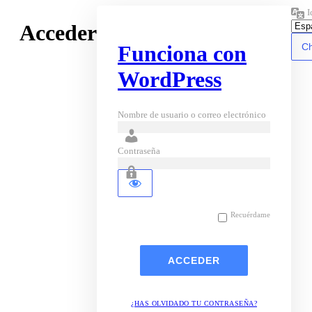
I
Acceder
Funciona con
WordPress
Nombre de usuario o correo electrónico
Contraseña
Recuérdame
¿HAS OLVIDADO TU CONTRASEÑA?