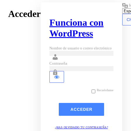
I
Acceder
Funciona con
WordPress
Nombre de usuario o correo electrónico
Contraseña
Recuérdame
¿HAS OLVIDADO TU CONTRASEÑA?