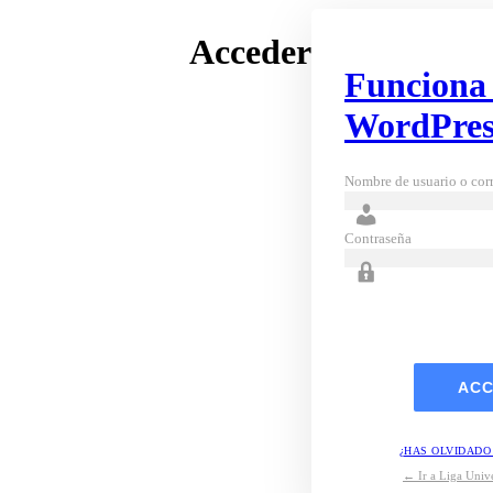
Acceder
Funciona
WordPres
Nombre de usuario o corr
Contraseña
¿HAS OLVIDADO
← Ir a Liga Unive