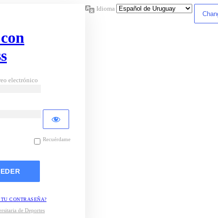
Idioma
 con
s
eo electrónico
Recuérdame
 TU CONTRASEÑA?
rsitaria de Deportes