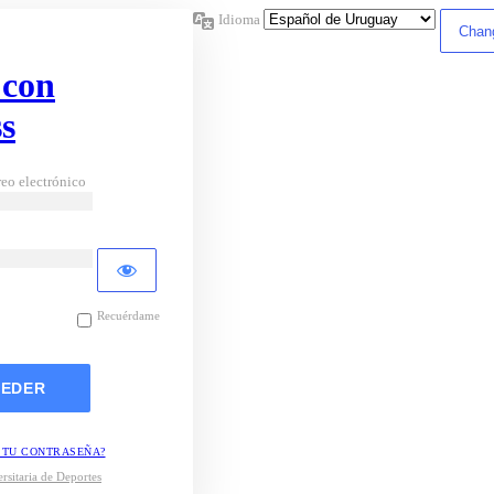
Idioma
 con
s
eo electrónico
Recuérdame
 TU CONTRASEÑA?
rsitaria de Deportes