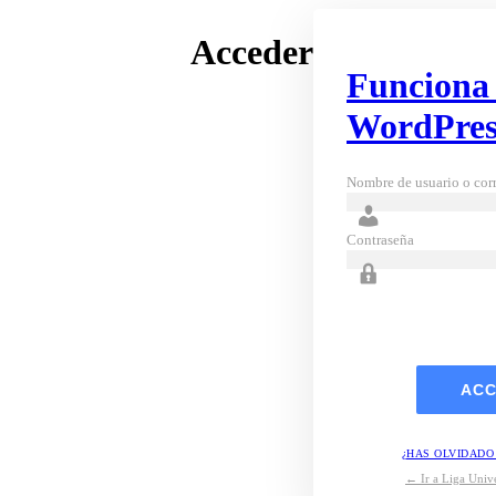
Acceder
Funciona
WordPres
Nombre de usuario o corr
Contraseña
¿HAS OLVIDADO
← Ir a Liga Unive