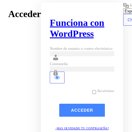
I
Acceder
Funciona con
WordPress
Nombre de usuario o correo electrónico
Contraseña
Recuérdame
¿HAS OLVIDADO TU CONTRASEÑA?