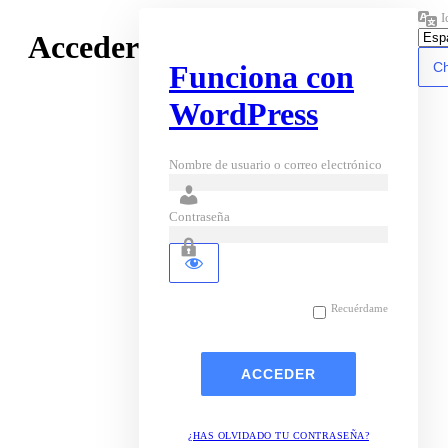
I
Acceder
Funciona con
WordPress
Nombre de usuario o correo electrónico
Contraseña
Recuérdame
¿HAS OLVIDADO TU CONTRASEÑA?