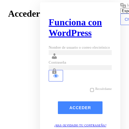
I
Acceder
Funciona con
WordPress
Nombre de usuario o correo electrónico
Contraseña
Recuérdame
¿HAS OLVIDADO TU CONTRASEÑA?