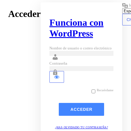
I
Acceder
Funciona con
WordPress
Nombre de usuario o correo electrónico
Contraseña
Recuérdame
¿HAS OLVIDADO TU CONTRASEÑA?