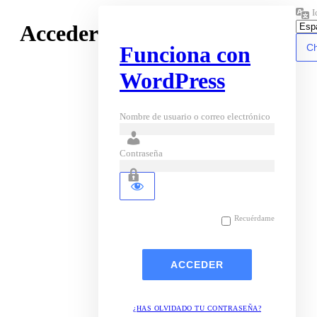
I
Acceder
Funciona con
WordPress
Nombre de usuario o correo electrónico
Contraseña
Recuérdame
¿HAS OLVIDADO TU CONTRASEÑA?