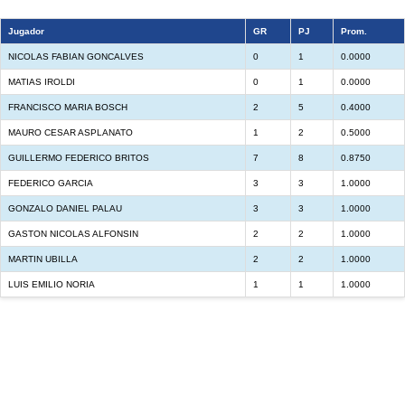
Jugador
GR
PJ
Prom.
NICOLAS FABIAN GONCALVES
0
1
0.0000
MATIAS IROLDI
0
1
0.0000
FRANCISCO MARIA BOSCH
2
5
0.4000
MAURO CESAR ASPLANATO
1
2
0.5000
GUILLERMO FEDERICO BRITOS
7
8
0.8750
FEDERICO GARCIA
3
3
1.0000
GONZALO DANIEL PALAU
3
3
1.0000
GASTON NICOLAS ALFONSIN
2
2
1.0000
MARTIN UBILLA
2
2
1.0000
LUIS EMILIO NORIA
1
1
1.0000