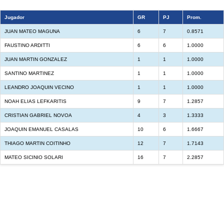
Jugador
GR
PJ
Prom.
JUAN MATEO MAGUNA
6
7
0.8571
FAUSTINO ARDITTI
6
6
1.0000
JUAN MARTIN GONZALEZ
1
1
1.0000
SANTINO MARTINEZ
1
1
1.0000
LEANDRO JOAQUIN VECINO
1
1
1.0000
NOAH ELIAS LEFKARITIS
9
7
1.2857
CRISTIAN GABRIEL NOVOA
4
3
1.3333
JOAQUIN EMANUEL CASALAS
10
6
1.6667
THIAGO MARTIN COITINHO
12
7
1.7143
MATEO SICINIO SOLARI
16
7
2.2857