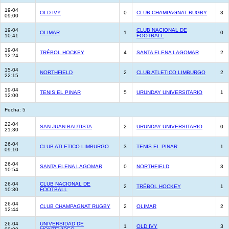
19-04
OLD IVY
0
CLUB CHAMPAGNAT RUGBY
3
09:00
19-04
CLUB NACIONAL DE
OLIMAR
1
0
10:41
FOOTBALL
19-04
TRÉBOL HOCKEY
4
SANTA ELENA LAGOMAR
2
12:24
15-04
NORTHFIELD
2
CLUB ATLETICO LIMBURGO
2
22:15
19-04
TENIS EL PINAR
5
URUNDAY UNIVERSITARIO
1
12:00
Fecha: 5
22-04
SAN JUAN BAUTISTA
2
URUNDAY UNIVERSITARIO
0
21:30
26-04
CLUB ATLETICO LIMBURGO
3
TENIS EL PINAR
1
09:10
26-04
SANTA ELENA LAGOMAR
0
NORTHFIELD
3
10:54
26-04
CLUB NACIONAL DE
2
TRÉBOL HOCKEY
1
10:30
FOOTBALL
26-04
CLUB CHAMPAGNAT RUGBY
2
OLIMAR
2
12:44
26-04
UNIVERSIDAD DE
1
OLD IVY
3