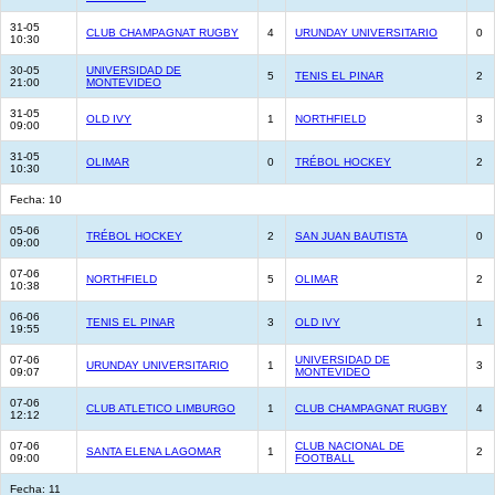
31-05
CLUB CHAMPAGNAT RUGBY
4
URUNDAY UNIVERSITARIO
0
10:30
30-05
UNIVERSIDAD DE
5
TENIS EL PINAR
2
21:00
MONTEVIDEO
31-05
OLD IVY
1
NORTHFIELD
3
09:00
31-05
OLIMAR
0
TRÉBOL HOCKEY
2
10:30
Fecha: 10
05-06
TRÉBOL HOCKEY
2
SAN JUAN BAUTISTA
0
09:00
07-06
NORTHFIELD
5
OLIMAR
2
10:38
06-06
TENIS EL PINAR
3
OLD IVY
1
19:55
07-06
UNIVERSIDAD DE
URUNDAY UNIVERSITARIO
1
3
09:07
MONTEVIDEO
07-06
CLUB ATLETICO LIMBURGO
1
CLUB CHAMPAGNAT RUGBY
4
12:12
07-06
CLUB NACIONAL DE
SANTA ELENA LAGOMAR
1
2
09:00
FOOTBALL
Fecha: 11