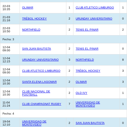
22-03
OLIMAR
1
CLUB ATLETICO LIMBURGO
1
10:35
21-03
TRÉBOL HOCKEY
2
URUNDAY UNIVERSITARIO
0
21:16
22-03
NORTHFIELD
2
TENIS EL PINAR
2
10:50
Fecha: 3
12-04
SAN JUAN BAUTISTA
2
TENIS EL PINAR
0
09:00
12-04
URUNDAY UNIVERSITARIO
3
NORTHFIELD
8
12:15
12-04
CLUB ATLETICO LIMBURGO
2
TRÉBOL HOCKEY
3
09:00
12-04
SANTA ELENA LAGOMAR
2
OLIMAR
3
10:30
12-04
CLUB NACIONAL DE
2
OLD IVY
1
10:30
FOOTBALL
11-04
UNIVERSIDAD DE
CLUB CHAMPAGNAT RUGBY
7
1
21:24
MONTEVIDEO
Fecha: 4
19-04
UNIVERSIDAD DE
2
SAN JUAN BAUTISTA
0
12:10
MONTEVIDEO