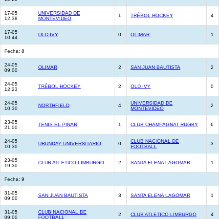
17-05
UNIVERSIDAD DE
1
TRÉBOL HOCKEY
4
12:38
MONTEVIDEO
17-05
OLD IVY
0
OLIMAR
1
10:44
Fecha: 8
24-05
OLIMAR
2
SAN JUAN BAUTISTA
2
09:00
24-05
TRÉBOL HOCKEY
2
OLD IVY
0
12:23
24-05
UNIVERSIDAD DE
NORTHFIELD
4
2
10:30
MONTEVIDEO
23-05
TENIS EL PINAR
1
CLUB CHAMPAGNAT RUGBY
6
21:00
24-05
CLUB NACIONAL DE
URUNDAY UNIVERSITARIO
0
3
10:30
FOOTBALL
23-05
CLUB ATLETICO LIMBURGO
2
SANTA ELENA LAGOMAR
1
19:30
Fecha: 9
31-05
SAN JUAN BAUTISTA
3
SANTA ELENA LAGOMAR
1
09:00
31-05
CLUB NACIONAL DE
2
CLUB ATLETICO LIMBURGO
4
09:00
FOOTBALL