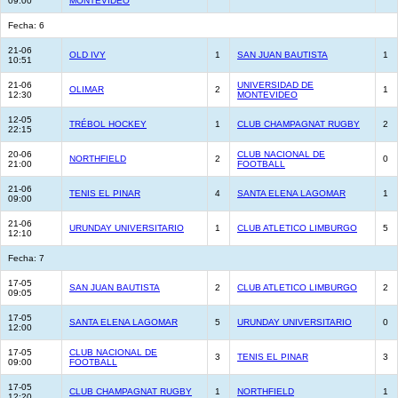
09:00
MONTEVIDEO
Fecha: 6
21-06
OLD IVY
1
SAN JUAN BAUTISTA
1
10:51
21-06
UNIVERSIDAD DE
OLIMAR
2
1
12:30
MONTEVIDEO
12-05
TRÉBOL HOCKEY
1
CLUB CHAMPAGNAT RUGBY
2
22:15
20-06
CLUB NACIONAL DE
NORTHFIELD
2
0
21:00
FOOTBALL
21-06
TENIS EL PINAR
4
SANTA ELENA LAGOMAR
1
09:00
21-06
URUNDAY UNIVERSITARIO
1
CLUB ATLETICO LIMBURGO
5
12:10
Fecha: 7
17-05
SAN JUAN BAUTISTA
2
CLUB ATLETICO LIMBURGO
2
09:05
17-05
SANTA ELENA LAGOMAR
5
URUNDAY UNIVERSITARIO
0
12:00
17-05
CLUB NACIONAL DE
3
TENIS EL PINAR
3
09:00
FOOTBALL
17-05
CLUB CHAMPAGNAT RUGBY
1
NORTHFIELD
1
12:20