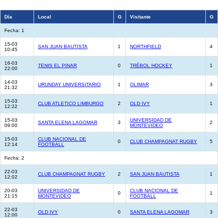
Día
Local
G
Visitante
G
Fecha: 1
15-03
SAN JUAN BAUTISTA
1
NORTHFIELD
4
10:45
16-03
TENIS EL PINAR
0
TRÉBOL HOCKEY
1
22:00
14-03
URUNDAY UNIVERSITARIO
1
OLIMAR
3
21:32
15-03
CLUB ATLETICO LIMBURGO
2
OLD IVY
1
12:22
15-03
UNIVERSIDAD DE
SANTA ELENA LAGOMAR
3
2
09:00
MONTEVIDEO
15-03
CLUB NACIONAL DE
0
CLUB CHAMPAGNAT RUGBY
5
12:14
FOOTBALL
Fecha: 2
22-03
CLUB CHAMPAGNAT RUGBY
2
SAN JUAN BAUTISTA
1
12:02
20-03
UNIVERSIDAD DE
CLUB NACIONAL DE
0
1
21:15
MONTEVIDEO
FOOTBALL
22-03
OLD IVY
0
SANTA ELENA LAGOMAR
3
12:00