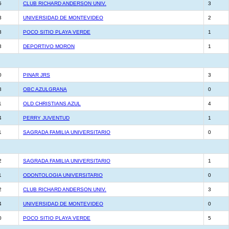
5
CLUB RICHARD ANDERSON UNIV.
3
3
UNIVERSIDAD DE MONTEVIDEO
2
3
POCO SITIO PLAYA VERDE
1
3
DEPORTIVO MORON
1
0
PINAR JRS
3
3
OBC AZULGRANA
0
1
OLD CHRISTIANS AZUL
4
4
PERRY JUVENTUD
1
1
SAGRADA FAMILIA UNIVERSITARIO
0
2
SAGRADA FAMILIA UNIVERSITARIO
1
1
ODONTOLOGIA UNIVERSITARIO
0
2
CLUB RICHARD ANDERSON UNIV.
3
4
UNIVERSIDAD DE MONTEVIDEO
0
0
POCO SITIO PLAYA VERDE
5