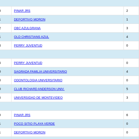
0
PINAR JRS
2
1
DEPORTIVO MORON
1
2
OBC AZULGRANA
3
1
OLD CHRISTIANS AZUL
4
4
PERRY JUVENTUD
0
6
PERRY JUVENTUD
0
0
SAGRADA FAMILIA UNIVERSITARIO
4
0
ODONTOLOGIA UNIVERSITARIO
0
0
CLUB RICHARD ANDERSON UNIV.
5
5
UNIVERSIDAD DE MONTEVIDEO
3
0
PINAR JRS
6
1
POCO SITIO PLAYA VERDE
0
1
DEPORTIVO MORON
0