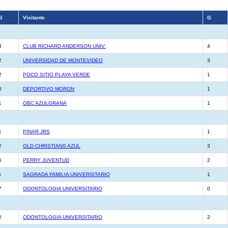
G
Visitante
G
4
CLUB RICHARD ANDERSON UNIV.
4
2
UNIVERSIDAD DE MONTEVIDEO
3
2
POCO SITIO PLAYA VERDE
1
0
DEPORTIVO MORON
1
1
OBC AZULGRANA
1
1
PINAR JRS
1
2
OLD CHRISTIANS AZUL
3
5
PERRY JUVENTUD
2
1
SAGRADA FAMILIA UNIVERSITARIO
1
7
ODONTOLOGIA UNIVERSITARIO
0
2
ODONTOLOGIA UNIVERSITARIO
2