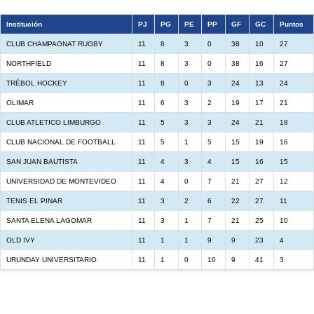
Institución
PJ
PG
PE
PP
GF
GC
Puntos
CLUB CHAMPAGNAT RUGBY
11
8
3
0
38
10
27
NORTHFIELD
11
8
3
0
38
16
27
TRÉBOL HOCKEY
11
8
0
3
24
13
24
OLIMAR
11
6
3
2
19
17
21
CLUB ATLETICO LIMBURGO
11
5
3
3
24
21
18
CLUB NACIONAL DE FOOTBALL
11
5
1
5
15
19
16
SAN JUAN BAUTISTA
11
4
3
4
15
16
15
UNIVERSIDAD DE MONTEVIDEO
11
4
0
7
21
27
12
TENIS EL PINAR
11
3
2
6
22
27
11
SANTA ELENA LAGOMAR
11
3
1
7
21
25
10
OLD IVY
11
1
1
9
9
23
4
URUNDAY UNIVERSITARIO
11
1
0
10
9
41
3