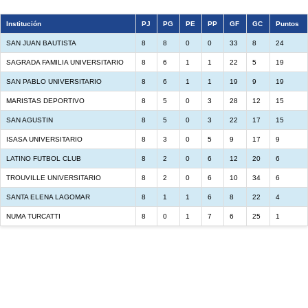
Institución
PJ
PG
PE
PP
GF
GC
Puntos
SAN JUAN BAUTISTA
8
8
0
0
33
8
24
SAGRADA FAMILIA UNIVERSITARIO
8
6
1
1
22
5
19
SAN PABLO UNIVERSITARIO
8
6
1
1
19
9
19
MARISTAS DEPORTIVO
8
5
0
3
28
12
15
SAN AGUSTIN
8
5
0
3
22
17
15
ISASA UNIVERSITARIO
8
3
0
5
9
17
9
LATINO FUTBOL CLUB
8
2
0
6
12
20
6
TROUVILLE UNIVERSITARIO
8
2
0
6
10
34
6
SANTA ELENA LAGOMAR
8
1
1
6
8
22
4
NUMA TURCATTI
8
0
1
7
6
25
1