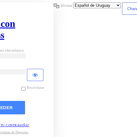
Idioma
 con
s
eo electrónico
Recuérdame
 TU CONTRASEÑA?
rsitaria de Deportes