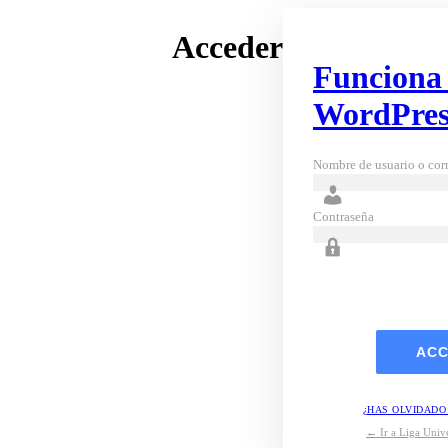
Acceder
Funciona
WordPres
Nombre de usuario o corr
Contraseña
¿HAS OLVIDADO
← Ir a Liga Unive