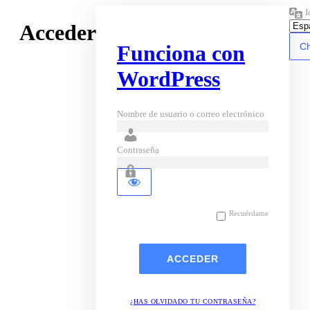
I
Acceder
Funciona con
WordPress
Nombre de usuario o correo electrónico
Contraseña
Recuérdame
¿HAS OLVIDADO TU CONTRASEÑA?