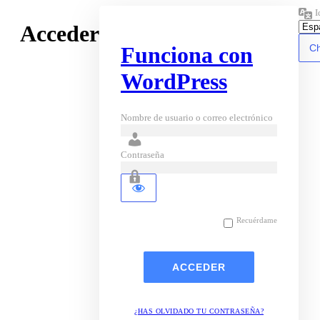
I
Acceder
Funciona con
WordPress
Nombre de usuario o correo electrónico
Contraseña
Recuérdame
¿HAS OLVIDADO TU CONTRASEÑA?