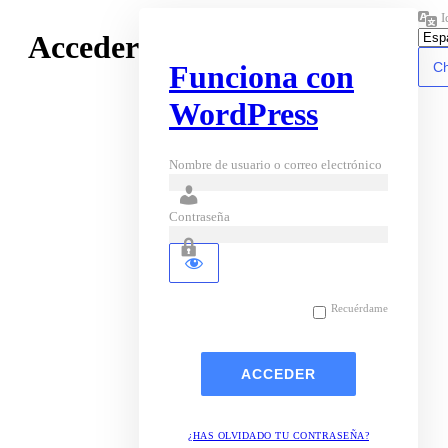
I
Acceder
Funciona con
WordPress
Nombre de usuario o correo electrónico
Contraseña
Recuérdame
¿HAS OLVIDADO TU CONTRASEÑA?