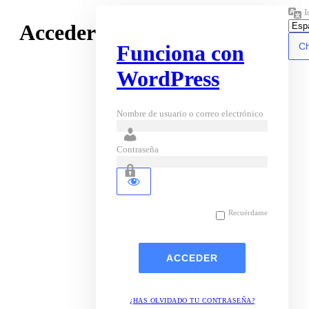
I
Acceder
Funciona con
WordPress
Nombre de usuario o correo electrónico
Contraseña
Recuérdame
¿HAS OLVIDADO TU CONTRASEÑA?