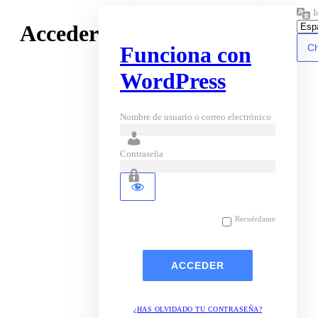
I
Acceder
Funciona con
WordPress
Nombre de usuario o correo electrónico
Contraseña
Recuérdame
¿HAS OLVIDADO TU CONTRASEÑA?