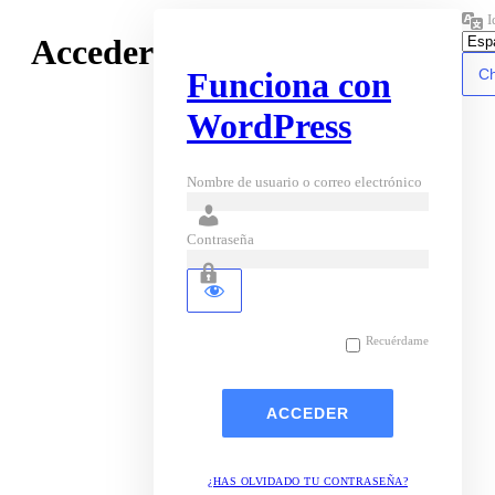
I
Acceder
Funciona con
WordPress
Nombre de usuario o correo electrónico
Contraseña
Recuérdame
¿HAS OLVIDADO TU CONTRASEÑA?