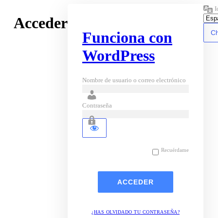
I
Acceder
Funciona con
WordPress
Nombre de usuario o correo electrónico
Contraseña
Recuérdame
¿HAS OLVIDADO TU CONTRASEÑA?