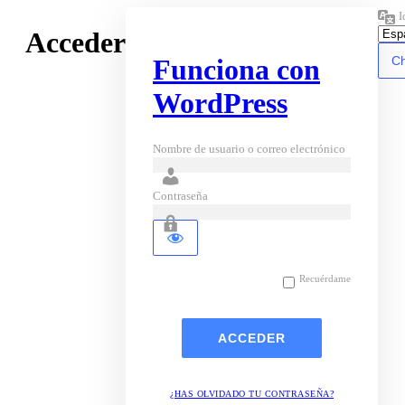
I
Acceder
Funciona con
WordPress
Nombre de usuario o correo electrónico
Contraseña
Recuérdame
¿HAS OLVIDADO TU CONTRASEÑA?