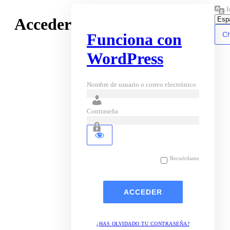
I
Acceder
Funciona con
WordPress
Nombre de usuario o correo electrónico
Contraseña
Recuérdame
¿HAS OLVIDADO TU CONTRASEÑA?