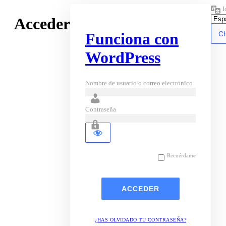
I
Acceder
Funciona con
WordPress
Nombre de usuario o correo electrónico
Contraseña
Recuérdame
¿HAS OLVIDADO TU CONTRASEÑA?