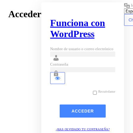
I
Acceder
Funciona con
WordPress
Nombre de usuario o correo electrónico
Contraseña
Recuérdame
¿HAS OLVIDADO TU CONTRASEÑA?