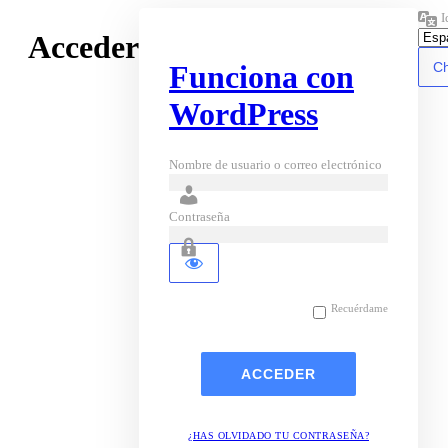
I
Acceder
Funciona con
WordPress
Nombre de usuario o correo electrónico
Contraseña
Recuérdame
¿HAS OLVIDADO TU CONTRASEÑA?