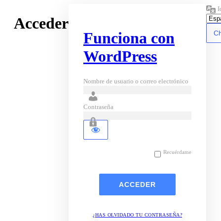
I
Acceder
Funciona con
WordPress
Nombre de usuario o correo electrónico
Contraseña
Recuérdame
¿HAS OLVIDADO TU CONTRASEÑA?